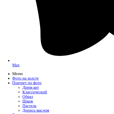
Max
Меню
Фото на холсте
Портрет по фото
Дрим-арт
Классический
Образ
Шарж
Пастель
Допись маслом