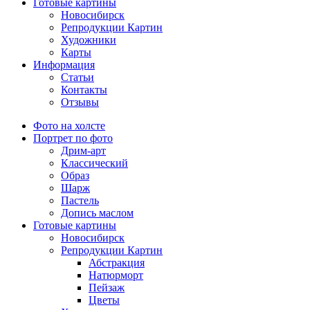
Готовые картины
Новосибирск
Репродукции Картин
Художники
Карты
Информация
Статьи
Контакты
Отзывы
Фото на холсте
Портрет по фото
Дрим-арт
Классический
Образ
Шарж
Пастель
Допись маслом
Готовые картины
Новосибирск
Репродукции Картин
Абстракция
Натюрморт
Пейзаж
Цветы