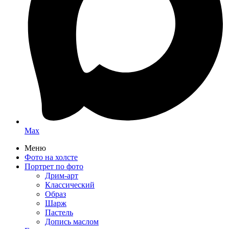
Max
Меню
Фото на холсте
Портрет по фото
Дрим-арт
Классический
Образ
Шарж
Пастель
Допись маслом