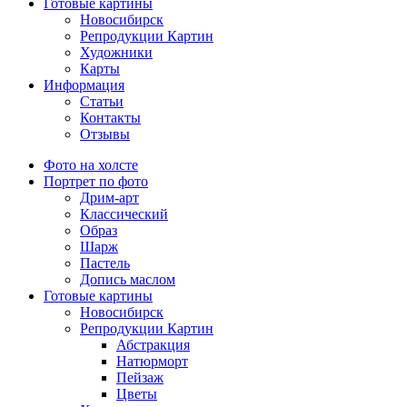
Готовые картины
Новосибирск
Репродукции Картин
Художники
Карты
Информация
Статьи
Контакты
Отзывы
Фото на холсте
Портрет по фото
Дрим-арт
Классический
Образ
Шарж
Пастель
Допись маслом
Готовые картины
Новосибирск
Репродукции Картин
Абстракция
Натюрморт
Пейзаж
Цветы